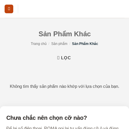
Skip
to
content
Sản Phẩm Khác
Trang chủ
/
Sản phẩm
/
Sản Phẩm Khác
LỌC
Không tìm thấy sản phẩm nào khớp với lựa chọn của bạn.
Chưa chắc nên chọn cỡ nào?
Để lại số điện thoại, ROMA gọi lại tư vấn đúng cỡ ô và đúng