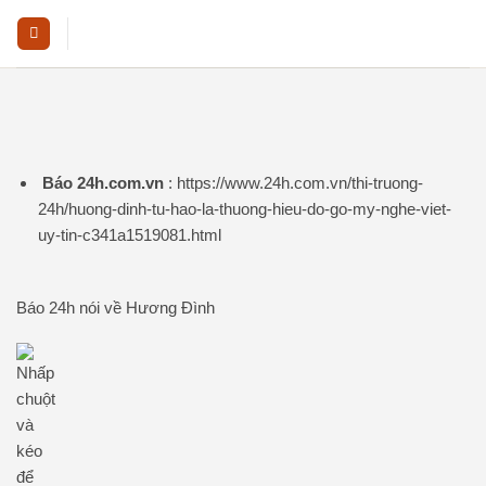
Skip
to
content
Báo 24h.com.vn
: https://www.24h.com.vn/thi-truong-
24h/huong-dinh-tu-hao-la-thuong-hieu-do-go-my-nghe-viet-
uy-tin-c341a1519081.html
Báo 24h nói về Hương Đình